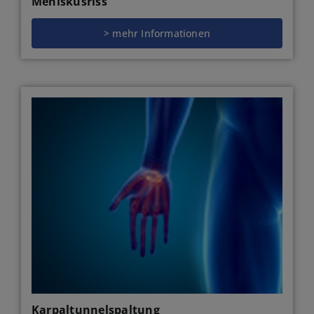
Meniskusriss
> mehr Informationen
Karpaltunnelspaltung