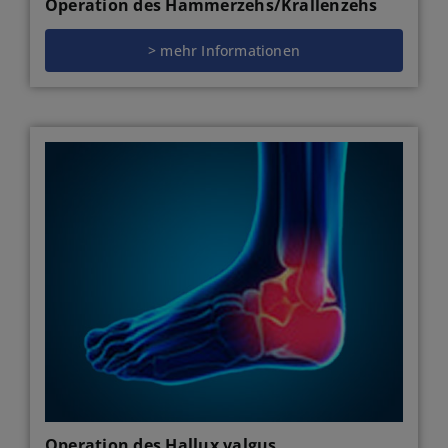
Operation des Hammerzehs/Krallenzehs
> mehr Informationen
Operation des Hallux valgus