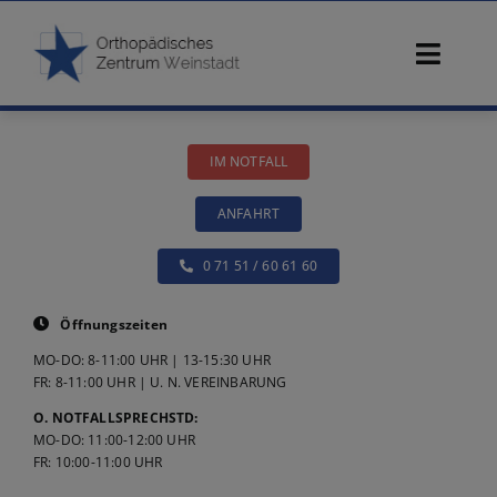
Zum
Inhalt
Toggl
springen
Navig
Start
IM NOTFALL
Ärzte
ANFAHRT
Beschwerden
0 71 51 / 60 61 60
Diagnostik
Öffnungszeiten
MO-DO: 8-11:00 UHR | 13-15:30 UHR
Konservative Therapie
FR: 8-11:00 UHR | U. N. VEREINBARUNG
O. NOTFALLSPRECHSTD:
MO-DO: 11:00-12:00 UHR
Operative Therapie
FR: 10:00-11:00 UHR