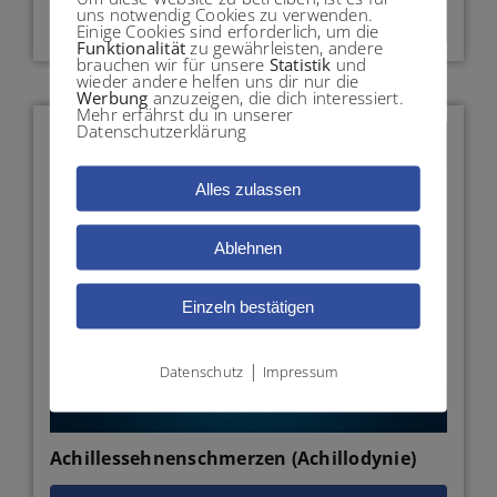
uns notwendig Cookies zu verwenden.
> mehr Informationen
Einige Cookies sind erforderlich, um die
Funktionalität
zu gewährleisten, andere
brauchen wir für unsere
Statistik
und
wieder andere helfen uns dir nur die
Werbung
anzuzeigen, die dich interessiert.
Mehr erfährst du in unserer
Datenschutzerklärung
Alles zulassen
Ablehnen
Einzeln bestätigen
|
Datenschutz
Impressum
Achillessehnenschmerzen (Achillodynie)