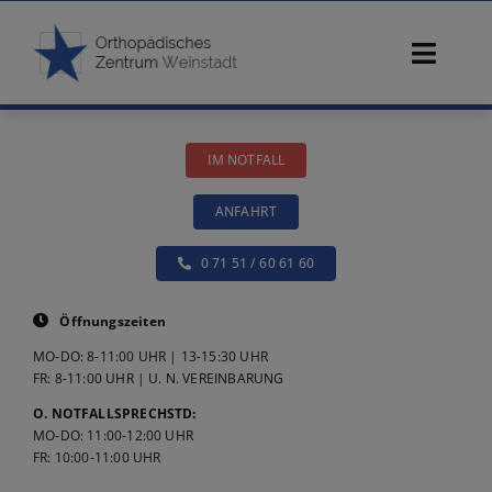
Zum
Inhalt
Toggl
springen
Navig
Start
IM NOTFALL
Ärzte
ANFAHRT
Beschwerden
0 71 51 / 60 61 60
Diagnostik
Öffnungszeiten
MO-DO: 8-11:00 UHR | 13-15:30 UHR
Konservative Therapie
FR: 8-11:00 UHR | U. N. VEREINBARUNG
O. NOTFALLSPRECHSTD:
MO-DO: 11:00-12:00 UHR
Operative Therapie
FR: 10:00-11:00 UHR