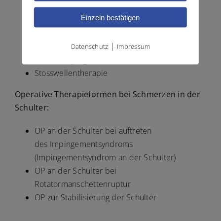
Krankengymnastik / Physiotherapie
Einzeln bestätigen
Medikamente
Injektionen
|
Akupunktur
Datenschutz
Impressum
Kinesio-Taping
Stosswellentherapie
Operative Therapieformen bei Schmerzen in der
Schulter:
OP an der Schulter bei auftreten
des Impingementsyndroms
(
Impingementsyndrom an der Schulter)
OP an der Schulter bei
Rotatormanschettenruptur
OP zur Stabilisierung der Schulter