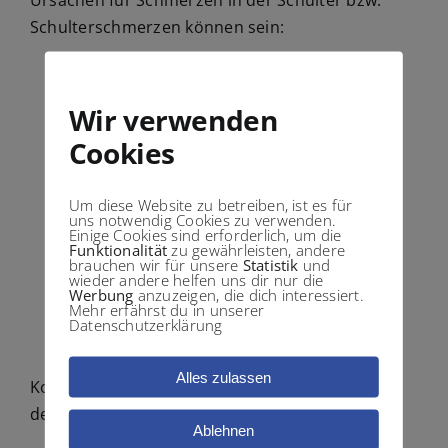
Ursachen für Schmerzen in der Schulter bzw.
Schulterschmerzen können sein:
Impingementsyndrom an der Schulter
Schädigung der Rotorenmanschette
Wir verwenden
Entzündungen am Schultergelenk
Cookies
Gelenksverschleiss (
Arthrose
)
Unfälle, Brüche und Verletzungen
Um diese Website zu betreiben, ist es für
Sehnenentzündungen
uns notwendig Cookies zu verwenden.
Einige Cookies sind erforderlich, um die
Schleimbeutelentzündungen
Funktionalität
zu gewährleisten, andere
Verspannungen
brauchen wir für unsere
Statistik
und
wieder andere helfen uns dir nur die
Überbelastungen
Werbung
anzuzeigen, die dich interessiert.
Mehr erfährst du in unserer
Fehlbelastungen
Datenschutzerklärung
Arbeiten Über-Kopf
Alles zulassen
Konservative Therapieformen bie Schmerzen in
der Schulter:
Ablehnen