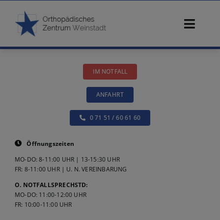
Zum
Inhalt
Toggl
springen
Navig
Start
IM NOTFALL
Ärzte
ANFAHRT
Beschwerden
0 71 51 / 60 61 60
Diagnostik
Öffnungszeiten
MO-DO: 8-11:00 UHR | 13-15:30 UHR
Konservative Therapie
FR: 8-11:00 UHR | U. N. VEREINBARUNG
O. NOTFALLSPRECHSTD:
MO-DO: 11:00-12:00 UHR
Operative Therapie
FR: 10:00-11:00 UHR