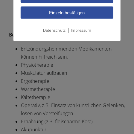
Mütigkeit
Einzeln bestätigen
Appetitlosigkeit
leichtes Fieber
|
Datenschutz
Impressum
Behandlung / Therapien bei Rheuma
Entzündungshemmenden Medikamenten
können hilfreich sein.
Physiotherapie
Muskulatur aufbauen
Ergotherapie
Wärmetherapie
Kältetherapie
Operativ, z.B. Einsatz von künstlichen Gelenken,
lösen von Versteifungen
Ernährung (z.B. fleischarme Kost)
Akupunktur