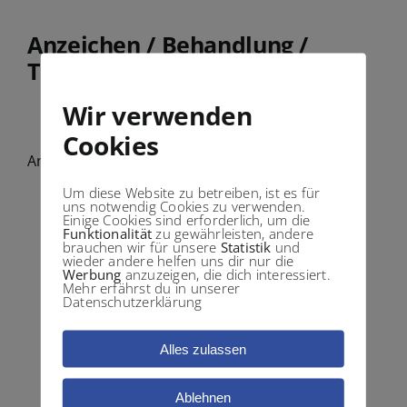
Anzeichen / Behandlung /
Therapien
Wir verwenden
Cookies
Anzeichen
Um diese Website zu betreiben, ist es für
Gelenksentzündungen
uns notwendig Cookies zu verwenden.
Einige Cookies sind erforderlich, um die
Schwellung, Rötung der Gelenke
Funktionalität
zu gewährleisten, andere
brauchen wir für unsere
Statistik
und
Gelenksteifigkeit besonders am Morgen
wieder andere helfen uns dir nur die
Werbung
anzuzeigen, die dich interessiert.
Symetrische Schwellungen, beide Hände,
Mehr erfährst du in unserer
Datenschutzerklärung
beide Schultern
Verformung der Gelenke, schlechte
Alles zulassen
Beweglichkeit
Starke Schmerzen besonders Nachts
Ablehnen
Rückenschmerzen