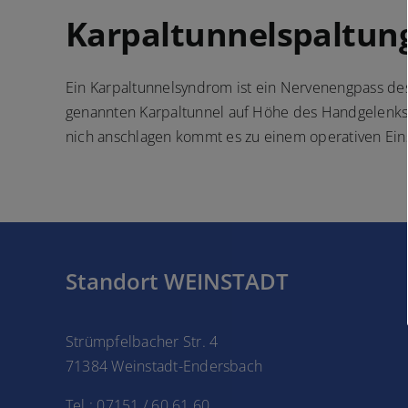
Karpaltunnelspaltun
Ein Karpaltunnelsyndrom ist ein Nervenengpass des
genannten Karpaltunnel auf Höhe des Handgelenks s
nich anschlagen kommt es zu einem operativen Eins
Standort WEINSTADT
Strümpfelbacher Str. 4
71384 Weinstadt-Endersbach
Tel.: 07151 / 60 61 60