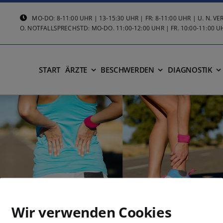
MO-DO: 8-11:00 UHR | 13-15:30 UHR | FR: 8-11:00 UHR | U. N. 
O. NOTFALLSPRECHSTD: MO-DO. 11:00-12:00 UHR | FR. 10:00-11:00 U
START
ÄRZTE
BESCHWERDEN
DIAGNOSTIK
Wir verwenden Cookies