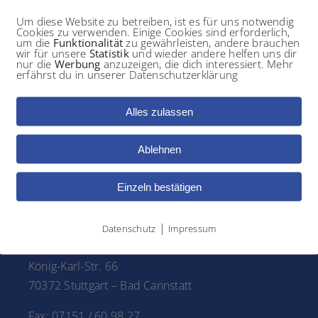
g
Um diese Website zu betreiben, ist es für uns notwendig
Cookies zu verwenden. Einige Cookies sind erforderlich,
um die
Funktionalität
zu gewährleisten, andere brauchen
wir für unsere
Statistik
und wieder andere helfen uns dir
nur die
Werbung
anzuzeigen, die dich interessiert. Mehr
 Handgelenks. Die Ursache hierfür ist eine chronische Druck
erfährst du in unserer Datenschutzerklärung
itzt. Das Karpaltunnelsyndrom wird von uns zuerst konservati
atz.
Alles zulassen
Ablehnen
Einzeln bestätigen
OP-Standort STUTTGART
|
Datenschutz
Impressum
König-Karl-Str. 66
70372 Stuttgart – Bad Cannstatt
Fax: 07151 / 60 98 27