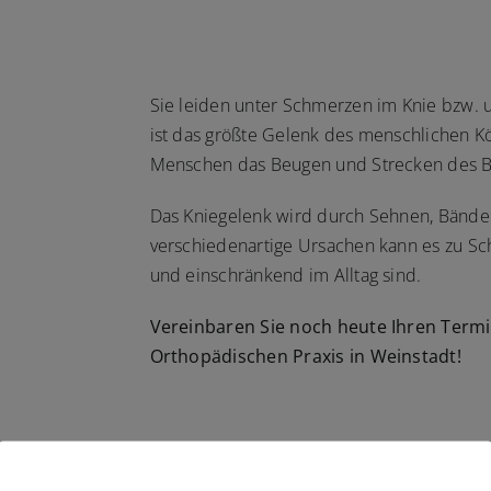
Sie leiden unter Schmerzen im Knie bzw. 
ist das größte Gelenk des menschlichen 
Menschen das Beugen und Strecken des B
Das Kniegelenk wird durch Sehnen, Bänder
verschiedenartige Ursachen kann es zu 
und einschränkend im Alltag sind.
Vereinbaren Sie noch heute Ihren Termin
Orthopädischen Praxis in Weinstadt!