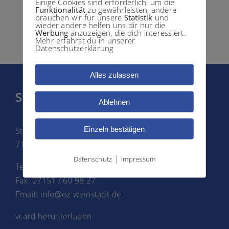
Einige Cookies sind erforderlich, um die
Funktionalität
zu gewährleisten, andere
brauchen wir für unsere
Statistik
und
wieder andere helfen uns dir nur die
Werbung
anzuzeigen, die dich interessiert.
Mehr erfährst du in unserer
Datenschutzerklärung
Alles zulassen
Standort WEINSTADT
Ablehnen
Einzeln bestätigen
Strümpfelbacher Str. 4
71384 Weinstadt-Endersbach
|
Datenschutz
Impressum
Tel.: 07151 / 60 61 60
Fax: 07151 / 60 98 27
Email: info@oz-weinstadt.de
vcard herunterladen