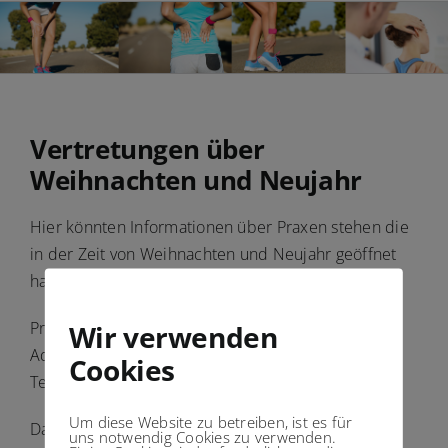
Vertretungen über
Weihnachten und Neujahr
Hier könnten Informationen über Praxen stehen die
in der Zeit von Weihnachten und Neujahr geöffnet
haben.
Praxisname:
Wir verwenden
Adresse:
Cookies
Tel:
Um diese Website zu betreiben, ist es für
Dauer der Vertretungen
uns notwendig Cookies zu verwenden.