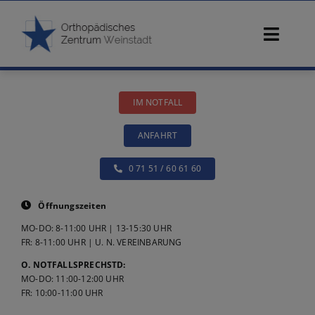
Zum
Inhalt
Toggl
springen
Navig
Start
IM NOTFALL
Ärzte
ANFAHRT
Beschwerden
0 71 51 / 60 61 60
Diagnostik
Öffnungszeiten
MO-DO: 8-11:00 UHR | 13-15:30 UHR
Konservative Therapie
FR: 8-11:00 UHR | U. N. VEREINBARUNG
O. NOTFALLSPRECHSTD:
MO-DO: 11:00-12:00 UHR
Operative Therapie
FR: 10:00-11:00 UHR