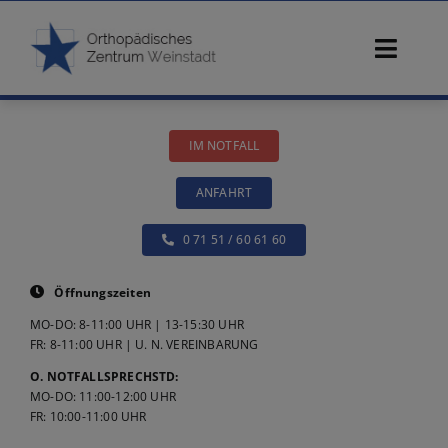
Zum
Inhalt
Toggl
springen
Navig
Start
IM NOTFALL
Ärzte
ANFAHRT
Beschwerden
0 71 51 / 60 61 60
Diagnostik
Öffnungszeiten
MO-DO: 8-11:00 UHR | 13-15:30 UHR
Konservative Therapie
FR: 8-11:00 UHR | U. N. VEREINBARUNG
O. NOTFALLSPRECHSTD:
MO-DO: 11:00-12:00 UHR
Operative Therapie
FR: 10:00-11:00 UHR