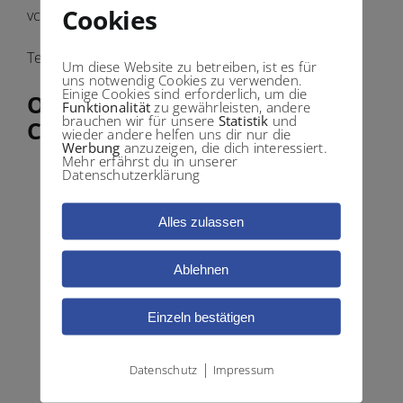
Cookies
vcard herunterladen
Termin vereinbaren!
Um diese Website zu betreiben, ist es für
uns notwendig Cookies zu verwenden.
Einige Cookies sind erforderlich, um die
OP ZENTRUM – BAD
Funktionalität
zu gewährleisten, andere
brauchen wir für unsere
Statistik
und
CANNSTATT
wieder andere helfen uns dir nur die
Werbung
anzuzeigen, die dich interessiert.
Mehr erfährst du in unserer
Datenschutzerklärung
Alles zulassen
Ablehnen
Einzeln bestätigen
|
Datenschutz
Impressum