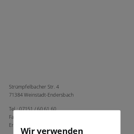
Strümpfelbacher Str. 4
71384 Weinstadt-Endersbach
Tel.: 07151 / 60 61 60
Fax: 07151 / 60 98 27
Email: info@oz-weinstadt.de
Wir verwenden