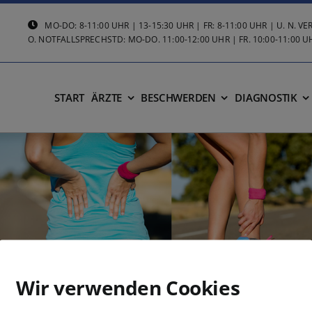
MO-DO: 8-11:00 UHR | 13-15:30 UHR | FR: 8-11:00 UHR | U. N. 
O. NOTFALLSPRECHSTD: MO-DO. 11:00-12:00 UHR | FR. 10:00-11:00 U
START
ÄRZTE
BESCHWERDEN
DIAGNOSTIK
Wir verwenden Cookies