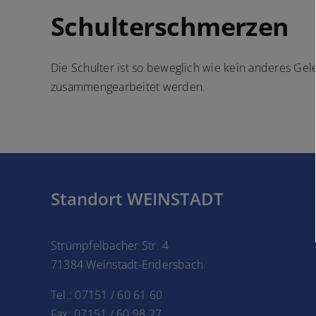
Schulterschmerzen
Die Schulter ist so beweglich wie kein anderes Ge
zusammengearbeitet werden.
Standort WEINSTADT
Strümpfelbacher Str. 4
71384 Weinstadt-Endersbach
Tel.: 07151 / 60 61 60
Fax: 07151 / 60 98 27