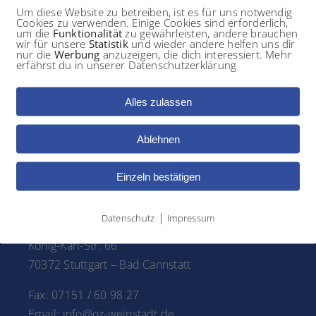
Um diese Website zu betreiben, ist es für uns notwendig
Cookies zu verwenden. Einige Cookies sind erforderlich,
um die
Funktionalität
zu gewährleisten, andere brauchen
wir für unsere
Statistik
und wieder andere helfen uns dir
nur die
Werbung
anzuzeigen, die dich interessiert. Mehr
erfährst du in unserer Datenschutzerklärung
lenk unseres Körpers, dafür muss viel zwischen Muskeln, Kno
Alles zulassen
Ablehnen
Einzeln bestätigen
OP-Standort STUTTGART
|
Datenschutz
Impressum
König-Karl-Str. 66
70372 Stuttgart – Bad Cannstatt
Fax: 07151 / 60 98 27
Email: info@oz-weinstadt.de