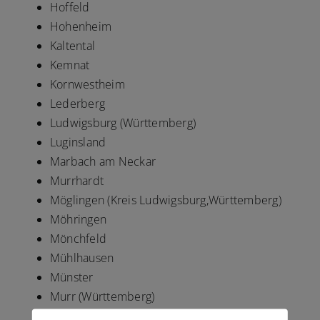
Hoffeld
Hohenheim
Kaltental
Kemnat
Kornwestheim
Lederberg
Ludwigsburg (Württemberg)
Luginsland
Marbach am Neckar
Murrhardt
Möglingen (Kreis Ludwigsburg,Württemberg)
Möhringen
Mönchfeld
Mühlhausen
Münster
Murr (Württemberg)
Nellingen