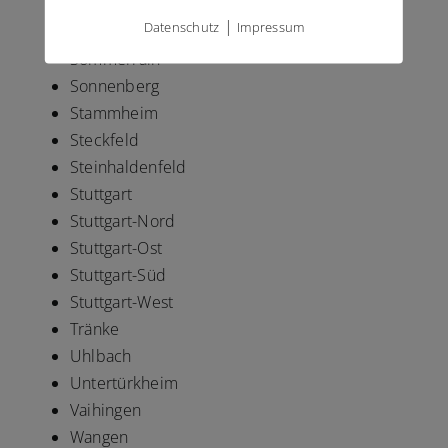
Schwäbisch Gmünd
|
Datenschutz
Impressum
Sillenbuch
Sommerrain
Sonnenberg
Stammheim
Steckfeld
Steinhaldenfeld
Stuttgart
Stuttgart-Nord
Stuttgart-Ost
Stuttgart-Süd
Stuttgart-West
Tränke
Uhlbach
Untertürkheim
Vaihingen
Wangen