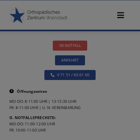
Zum
Inhalt
Toggl
springen
Navig
Start
IM NOTFALL
Ärzte
ANFAHRT
Beschwerden
0 71 51 / 60 61 60
Diagnostik
Öffnungszeiten
MO-DO: 8-11:00 UHR | 13-15:30 UHR
Konservative Therapie
FR: 8-11:00 UHR | U. N. VEREINBARUNG
O. NOTFALLSPRECHSTD:
MO-DO: 11:00-12:00 UHR
Operative Therapie
FR: 10:00-11:00 UHR