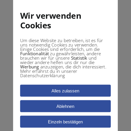
Neuwirtshaus
Wir verwenden
Obertürkheim
Öffingen
Cookies
Ostfildern
Parksiedlung
Um diese Website zu betreiben, ist es für
uns notwendig Cookies zu verwenden.
Plieningen
Einige Cookies sind erforderlich, um die
Remseck am Neckar
Funktionalität
zu gewährleisten, andere
brauchen wir für unsere
Statistik
und
Riedenberg
wieder andere helfen uns dir nur die
Werbung
anzuzeigen, die dich interessiert.
Rohracker
Mehr erfährst du in unserer
Datenschutzerklärung
Rot
Rotenberg
Alles zulassen
Ruit
Scharnhausen
Ablehnen
Schmiden
Schönberg
Einzeln bestätigen
Schorndorf